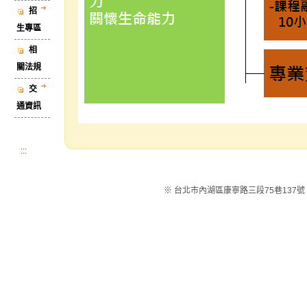
招
生專區
相
關法規
交
通資訊
:::
※ 台北市內湖區康寧路三段75巷137號 ※電話：