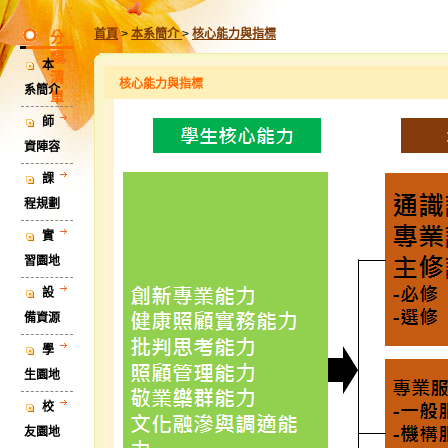
首頁
>
本系簡介
>
核心能力與指標
分
類
本
清
核心能力與指標
系簡介
單
師
資陣容
課
程規劃
實
習園地
設
備資源
學
生園地
校
友園地