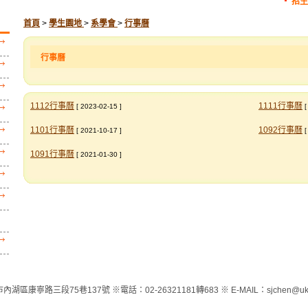
招生
首頁
>
學生園地
>
系學會
>
行事曆
行事曆
1112行事曆
1111行事曆
[ 2023-02-15 ]
[
1101行事曆
1092行事曆
[ 2021-10-17 ]
[
1091行事曆
[ 2021-01-30 ]
內湖區康寧路三段75巷137號 ※電話：02-26321181轉683 ※ E-MAIL：sjchen@ukn.