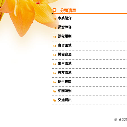
分類清單
本系簡介
師資陣容
課程規劃
實習園地
設備資源
學生園地
校友園地
招生專區
相關法規
交通資訊
※ 台北市