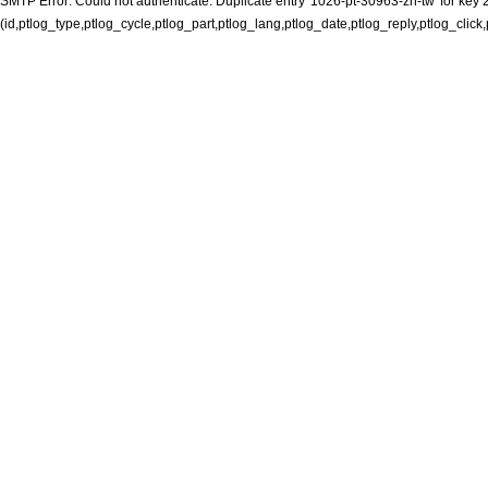
SMTP Error: Could not authenticate. Duplicate entry '1026-pt-30963-zh-tw' for key 2
(id,ptlog_type,ptlog_cycle,ptlog_part,ptlog_lang,ptlog_date,ptlog_reply,ptlog_click