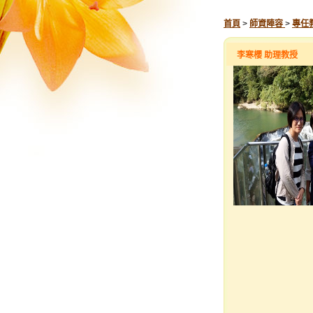
首頁
>
師資陣容
>
專任
李寒櫻 助理教授