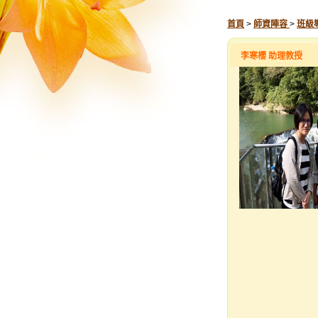
首頁
>
師資陣容
>
班級
李寒櫻 助理教授