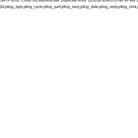
SMTP Error: Could not authenticate. Duplicate entry '1026-pt-30963-zh-tw' for key 2
(id,ptlog_type,ptlog_cycle,ptlog_part,ptlog_lang,ptlog_date,ptlog_reply,ptlog_click