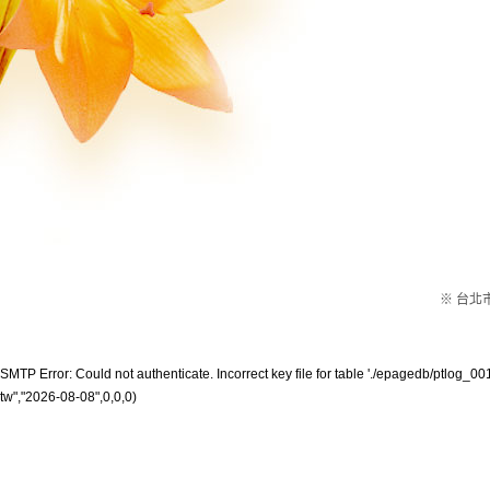
※ 台北市
SMTP Error: Could not authenticate. Incorrect key file for table './epagedb/ptlog_001
tw","2026-08-08",0,0,0)