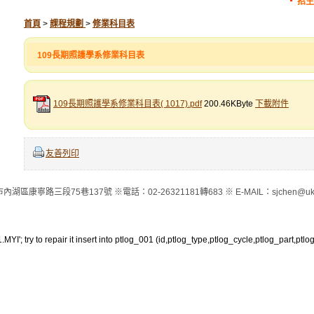
招生
首頁
>
課程規劃
>
修業科目表
109長期照護學系修業科目表
109長期照護學系修業科目表( 1017).pdf
200.46KByte
下載附件
友善列印
內湖區康寧路三段75巷137號 ※電話：02-26321181轉683 ※ E-MAIL：sjchen@ukn.
.MYI'; try to repair it insert into ptlog_001 (id,ptlog_type,ptlog_cycle,ptlog_part,pt