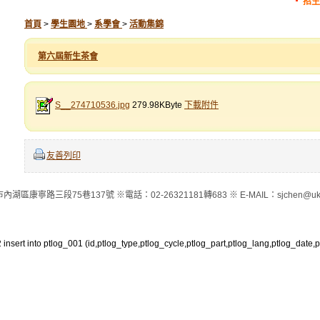
招生
首頁
>
學生園地
>
系學會
>
活動集錦
第六屆新生茶會
S__274710536.jpg
279.98KByte
下載附件
友善列印
內湖區康寧路三段75巷137號 ※電話：02-26321181轉683 ※ E-MAIL：sjchen@ukn.
 insert into ptlog_001 (id,ptlog_type,ptlog_cycle,ptlog_part,ptlog_lang,ptlog_date,p