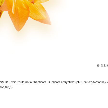
※ 台北市
SMTP Error: Could not authenticate. Duplicate entry '1026-pt-35748-zh-tw' for key 2
07",0,0,0)