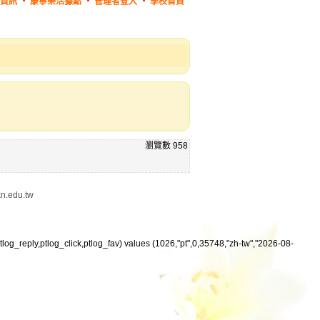
資訊
康寧樂活據點
管理者登入
學校首頁
瀏覽數
958
edu.tw
tlog_reply,ptlog_click,ptlog_fav) values (1026,"pt",0,35748,"zh-tw","2026-08-