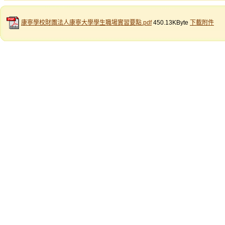
康寧學校財團法人康寧大學學生職場實習要點.pdf
450.13KByte
下載附件