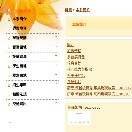
首頁
>
本系簡介
分類清單
本系簡介
本系簡介
師資陣容
課程規劃
簡介
實習園地
組織架構
設備資源
系發展特色
培育目標
學生園地
核心能力與指標
校友園地
系主任的話
介紹影片
招生專區
康寧 懷舊歌舞秀 集美場觀眾篇1130111V
康寧 懷舊歌舞秀 龍門場觀眾篇1130110
相關法規
交通資訊
組織架構
[ 2019-04-30 ]
:::