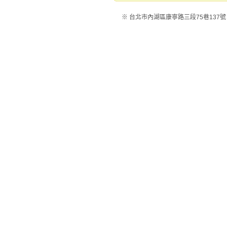
※ 台北市內湖區康寧路三段75巷137號 ※電話：