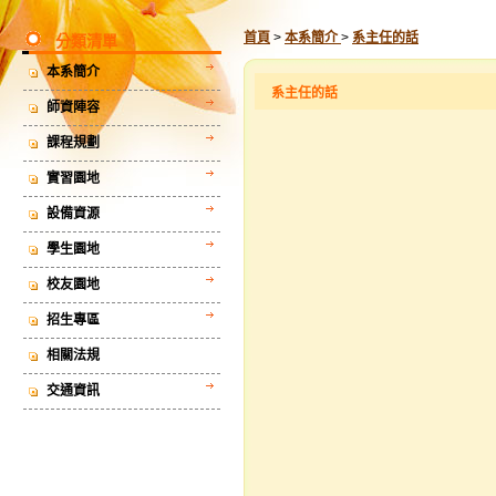
首頁
>
本系簡介
>
系主任的話
分類清單
本系簡介
系主任的話
師資陣容
課程規劃
實習園地
設備資源
學生園地
校友園地
招生專區
相關法規
交通資訊