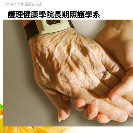
康寧育人才 長照創未來
護理健康學院長期照護學系