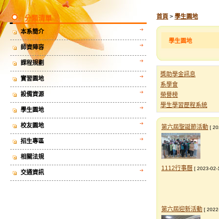
首頁
>
學生園地
分類清單
本系簡介
學生園地
師資陣容
課程規劃
獎助學金訊息
實習園地
系學會
設備資源
榮譽榜
學生學習歷程系統
學生園地
校友園地
第六屆聖誕節活動
[ 20
招生專區
相關法規
1112行事曆
[ 2023-02-
交通資訊
第六屆迎新活動
[ 2022